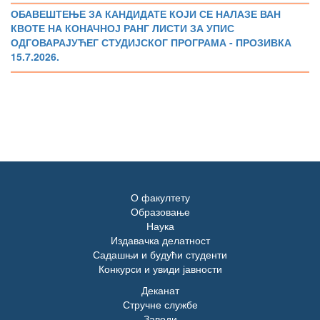
ОБАВЕШТЕЊЕ ЗА КАНДИДАТЕ КОЈИ СЕ НАЛАЗЕ ВАН
КВОТЕ НА КОНАЧНОЈ РАНГ ЛИСТИ ЗА УПИС
ОДГОВАРАЈУЋЕГ СТУДИЈСКОГ ПРОГРАМА - ПРОЗИВКА
15.7.2026.
О факултету
Образовање
Наука
Издавачка делатност
Садашњи и будући студенти
Конкурси и увиди јавности
Деканат
Стручне службе
Заводи