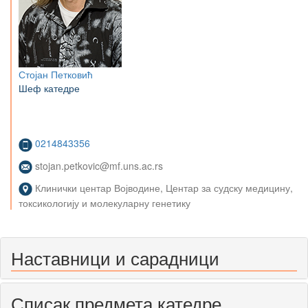
Стојан Петковић
Шеф катедре
0214843356
stojan.petkovic@mf.uns.ac.rs
Клинички центар Војводине, Центар за судску медицину,
токсикологију и молекуларну генетику
Наставници и сарадници
Списак предмета катедре