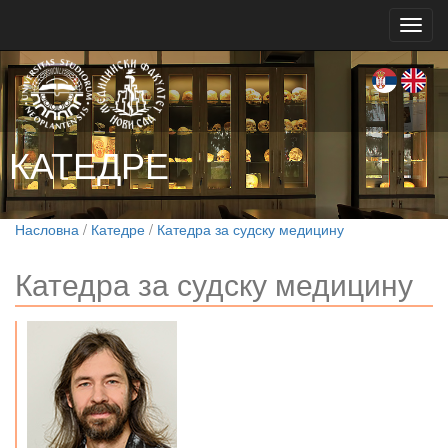
Toggl
navig
КАТЕДРЕ
Насловна
/
Катедре
/
Катедра за судску медицину
Катедра за судску медицину