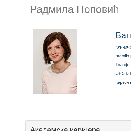
Радмила Поповић
Ван
Клиничк
radmila
Телефо
ORCID I
Картон 
Академска каријера