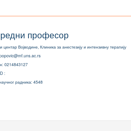
редни професор
и центар Војводине, Клиника за анестезију и интензивну терапију
.popovic@mf.uns.ac.rs
н: 0214843127
D :
научног радника: 4548