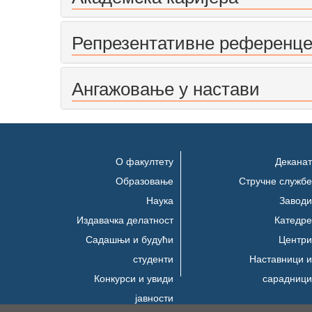
Репрезентативне референц
Ангажовање у настави
О факултету
Деканат
Образовање
Стручне службе
Наука
Заводи
Издавачка делатност
Катедре
Садашњи и будући
Центри
студенти
Наставници и
Конкурси и увиди
сарадници
јавности