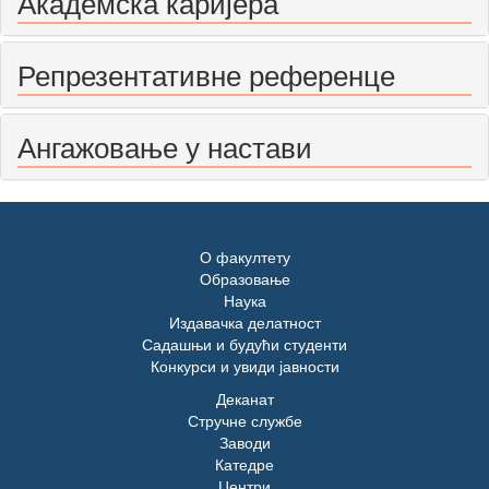
Академска каријера
Репрезентативне референце
Ангажовање у настави
О факултету
Образовање
Наука
Издавачка делатност
Садашњи и будући студенти
Конкурси и увиди јавности
Деканат
Стручне службе
Заводи
Катедре
Центри