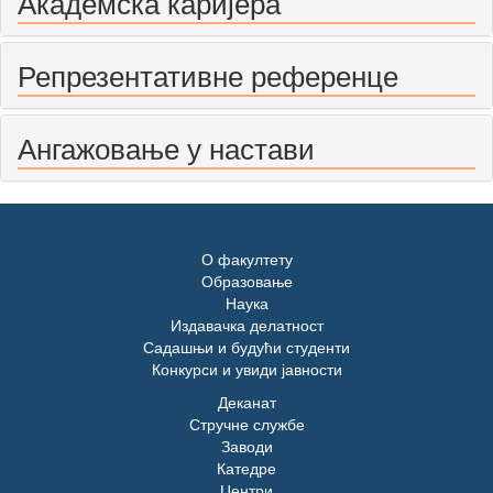
Академска каријера
Репрезентативне референце
Ангажовање у настави
О факултету
Образовање
Наука
Издавачка делатност
Садашњи и будући студенти
Конкурси и увиди јавности
Деканат
Стручне службе
Заводи
Катедре
Центри