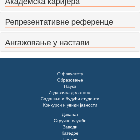
Академска каријера
Репрезентативне референце
Ангажовање у настави
О факултету
Образовање
Наука
Издавачка делатност
Садашњи и будући студенти
Конкурси и увиди јавности
Деканат
Стручне службе
Заводи
Катедре
Центри