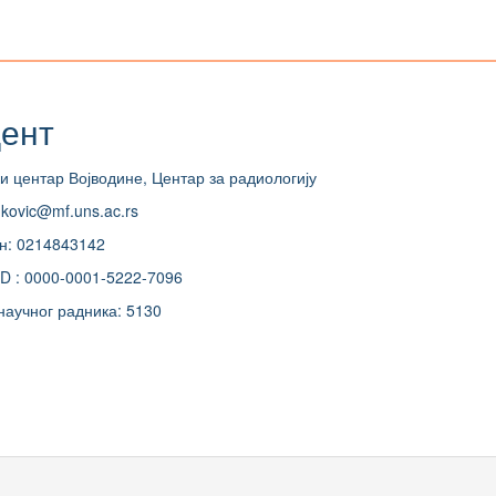
ент
и центар Војводине, Центар за радиологију
ukovic@mf.uns.ac.rs
н: 0214843142
D : 0000-0001-5222-7096
научног радника: 5130