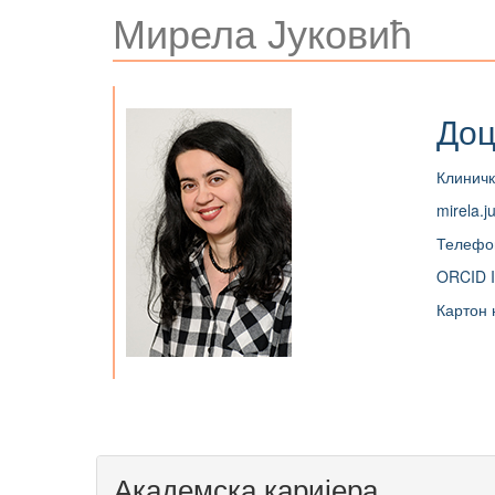
Мирела Јуковић
Доц
Клиничк
mirela.j
Телефо
ORCID I
Картон 
Академска каријера