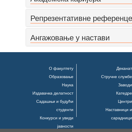
Репрезентативне референц
Ангажовање у настави
О факултету
Деканат
Образовање
Стручне службе
Наука
Заводи
Издавачка делатност
Катедре
Садашњи и будући
Центри
студенти
Наставници и
Конкурси и увиди
сарадници
јавности