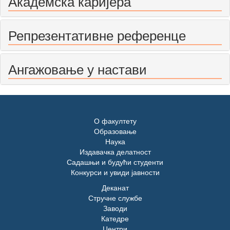
Академска каријера
Репрезентативне референце
Ангажовање у настави
О факултету
Образовање
Наука
Издавачка делатност
Садашњи и будући студенти
Конкурси и увиди јавности
Деканат
Стручне службе
Заводи
Катедре
Центри