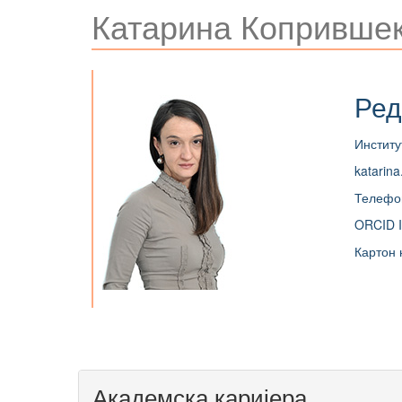
Катарина Копривше
Ред
Институ
katarina
Телефо
ORCID I
Картон 
Академска каријера