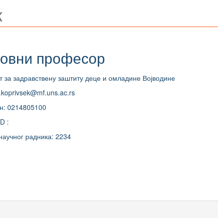
к
овни професор
т за задравствену заштиту деце и омладине Војводине
.koprivsek@mf.uns.ac.rs
н: 0214805100
D :
научног радника: 2234