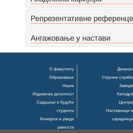
Репрезентативне референц
Ангажовање у настави
О факултету
Деканат
Образовање
Стручне службе
Наука
Заводи
Издавачка делатност
Катедре
Садашњи и будући
Центри
студенти
Наставници и
Конкурси и увиди
сарадници
јавности