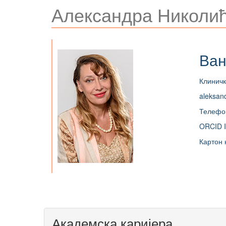
Александра Николи
Ван
Клиничк
aleksand
Телефо
ORCID I
Картон 
Академска каријера