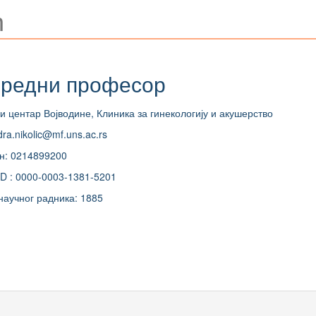
ћ
редни професор
и центар Војводине, Клиника за гинекологију и акушерство
ra.nikolic@mf.uns.ac.rs
н: 0214899200
D : 0000-0003-1381-5201
научног радника: 1885