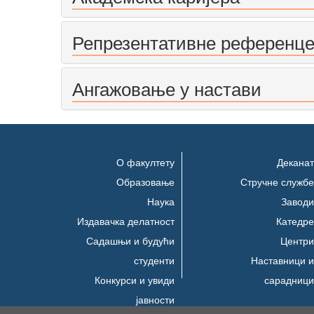
Репрезентативне референц
Ангажовање у настави
О факултету
Деканат
Образовање
Стручне службе
Наука
Заводи
Издавачка делатност
Катедре
Садашњи и будући
Центри
студенти
Наставници и
Конкурси и увиди
сарадници
јавности