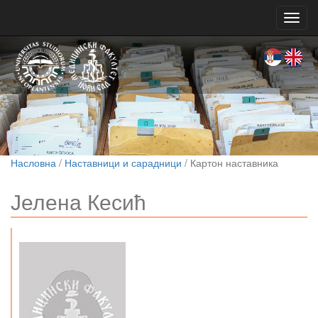
Toggl
navig
Насловна
/
Наставници и сарадници
/ Картон наставника
Јелена Кесић