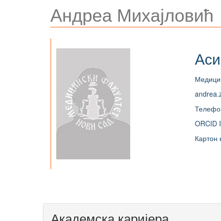
Андреа Михајловић
Аси
Медицин
andrea.
Телефо
ORCID I
Картон 
Академска каријера