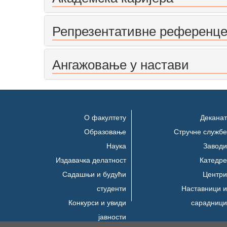
Репрезентативне референц
Ангажовање у настави
О факултету
Деканат
Образовање
Стручне службе
Наука
Заводи
Издавачка делатност
Катедре
Садашњи и будући
Центри
студенти
Наставници и
Конкурси и увиди
сарадници
јавности