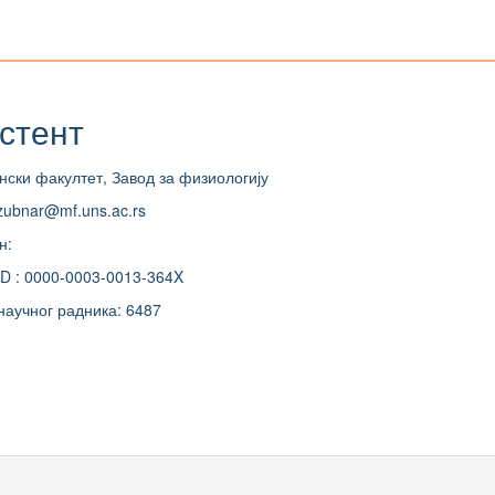
стент
ски факултет, Завод за физиологију
zubnar@mf.uns.ac.rs
н:
D : 0000-0003-0013-364X
научног радника: 6487