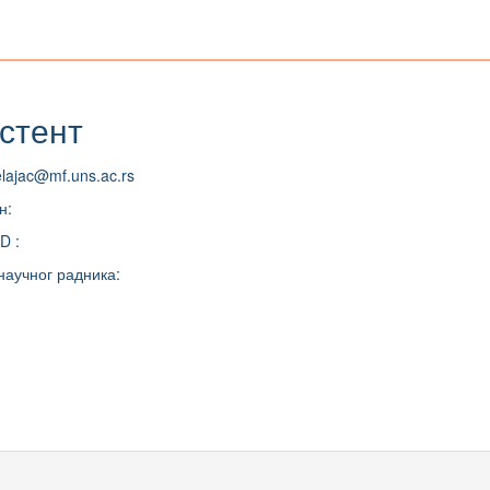
стент
elajac@mf.uns.ac.rs
н:
D :
научног радника: