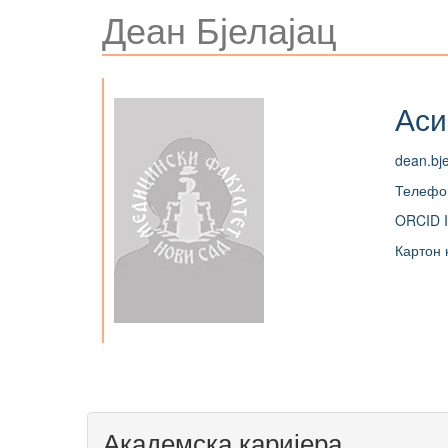
Деан Бјелајац
Аси
dean.bj
Телефо
ORCID I
Картон 
Академска каријера