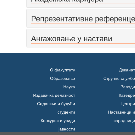
Репрезентативне референц
Ангажовање у настави
О факултету
Деканат
Образовање
Стручне службе
Наука
Заводи
Издавачка делатност
Катедре
Садашњи и будући
Центри
студенти
Наставници и
Конкурси и увиди
сарадници
јавности