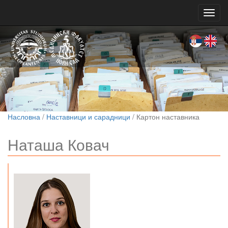
Toggl
navig
Насловна
/
Наставници и сарадници
/ Картон наставника
Наташа Ковач