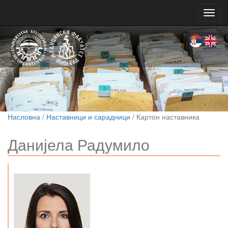
Toggl
navig
Насловна
/
Наставници и сарадници
/ Картон наставника
Данијела Радумило