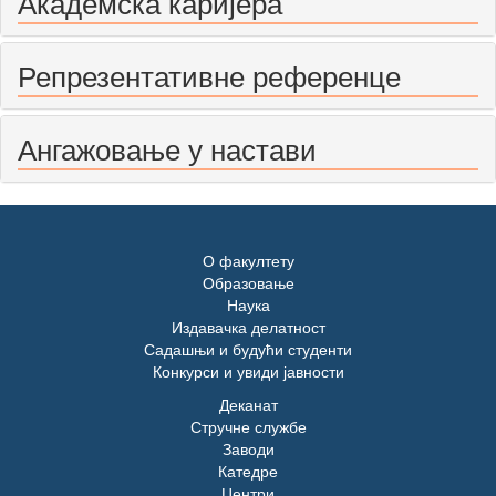
Академска каријера
Репрезентативне референце
Ангажовање у настави
О факултету
Образовање
Наука
Издавачка делатност
Садашњи и будући студенти
Конкурси и увиди јавности
Деканат
Стручне службе
Заводи
Катедре
Центри