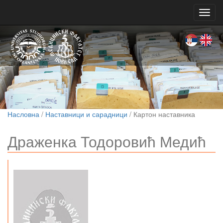
Toggl
navig
Насловна
/
Наставници и сарадници
/ Картон наставника
Драженка Тодоровић Медић