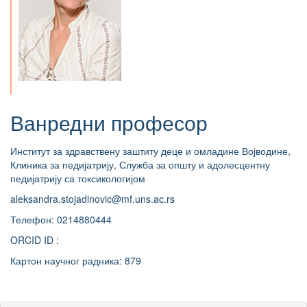
Ванредни професор
Институт за здравствену заштиту деце и омладине Војводине,
Клиника за педијатрију, Служба за општу и адолесцентну
педијатрију са токсикологијом
aleksandra.stojadinovic@mf.uns.ac.rs
Телефон: 0214880444
ORCID ID :
Картон научног радника: 879