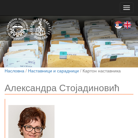
Toggl
navig
Насловна
/
Наставници и сарадници
/ Картон наставника
Александра Стојадиновић