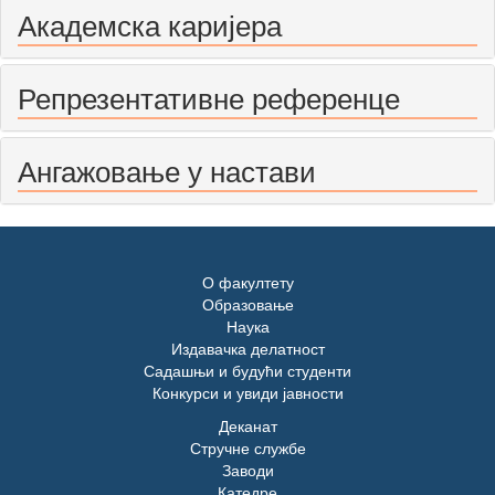
Академска каријера
Репрезентативне референце
Ангажовање у настави
О факултету
Образовање
Наука
Издавачка делатност
Садашњи и будући студенти
Конкурси и увиди јавности
Деканат
Стручне службе
Заводи
Катедре