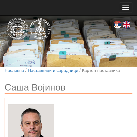
Toggl
navig
Насловна
/
Наставници и сарадници
/ Картон наставника
Саша Војинов