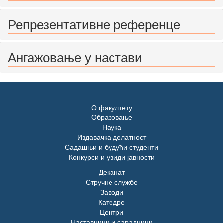
Репрезентативне референце
Ангажовање у настави
О факултету
Образовање
Наука
Издавачка делатност
Садашњи и будући студенти
Конкурси и увиди јавности
Деканат
Стручне службе
Заводи
Катедре
Центри
Наставници и сарадници