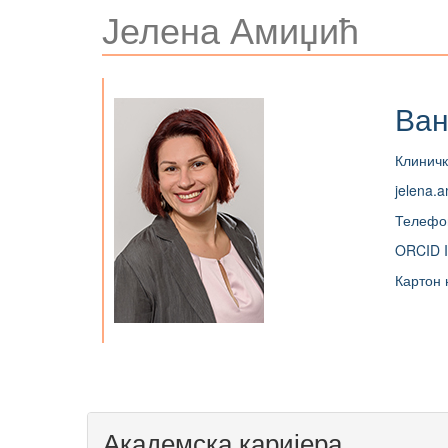
Јелена Амиџић
Ван
Клиничк
jelena.
Телефо
ORCID I
Картон 
Академска каријера