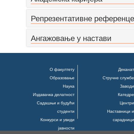
Репрезентативне референц
Ангажовање у настави
О факултету
Деканат
Образовање
Стручне службе
Наука
Заводи
Издавачка делатност
Катедре
Садашњи и будући
Центри
студенти
Наставници и
Конкурси и увиди
сарадници
јавности