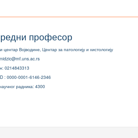
редни професор
и центар Војводине, Центар за патологију и хистологију
amidzic@mf.uns.ac.rs
н: 0214843313
D : 0000-0001-6146-2346
научног радника: 4300