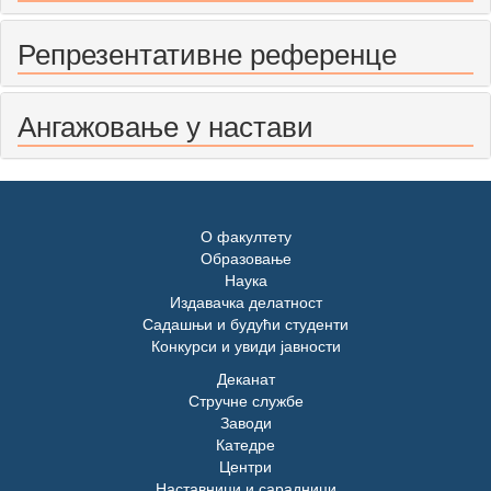
Репрезентативне референце
Ангажовање у настави
О факултету
Образовање
Наука
Издавачка делатност
Садашњи и будући студенти
Конкурси и увиди јавности
Деканат
Стручне службе
Заводи
Катедре
Центри
Наставници и сарадници